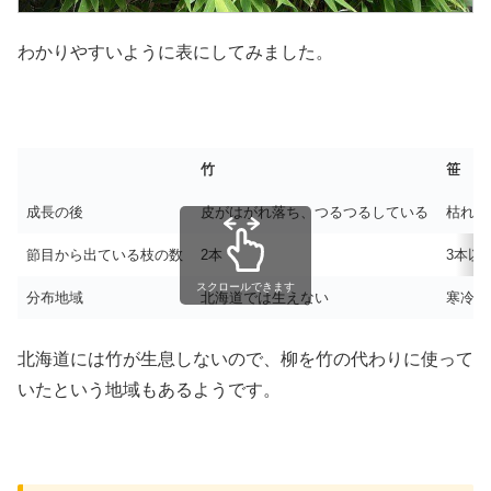
わかりやすいように表にしてみました。
竹
笹
成長の後
皮がはがれ落ち、つるつるしている
枯れる
節目から出ている枝の数
2本
3本以
スクロールできます
分布地域
北海道では生えない
寒冷地
北海道には竹が生息しないので、柳を竹の代わりに使って
いたという地域もあるようです。