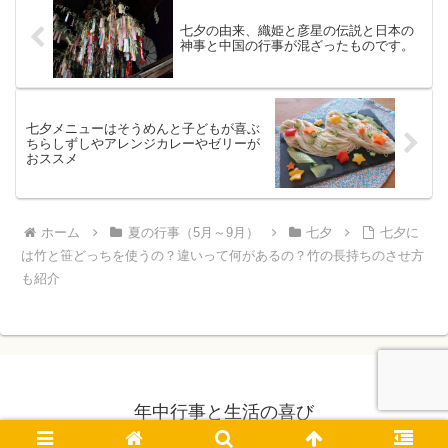
七夕の由来、織姫と彦星の伝説と日本の
神事と中国の行事が混ざったものです。
七夕メニューはそうめんと子どもが喜ぶ
ちらしずしやアレンジカレーやゼリーが
おススメ
ホーム
夏の行事（5月～9月）
七夕
七夕に
は竹と笹どっちを使うの？違いって何があるの？竹の長持ちのさせ方
も紹介
年中行事と生活の喜び
Copyright © 2017-2026 年中行事と生活の喜び All Rights Reserved.