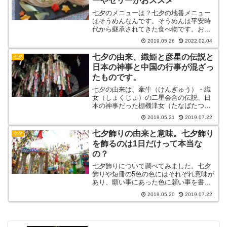
ーやゼリーがおススメ
七夕のメニューは？七夕の地番メニュー
はそうめんなんです。そうめんは平安時
代から継承されてきた食べ物です。おく
らやニンジンで星形を作り、そうめんや
2019.05.26
2022.02.04
チラシずしに載せるだけであっという間
に七夕らしい雰囲気になります。星のゼ
七夕の由来、織姫と彦星の伝説と
七夕
リーの作り方なども紹介。
日本の神事と中国の行事が混ざっ
たものです。
七夕の由来は、牽牛（けんぎゅう）・織
女（しょくじょ）の二星会合の伝説、日
本の神事だった棚機津女（たなばたつ
め）の伝説、奈良時代に伝来して宮中行
2019.05.21
2019.07.22
事となった乞巧奠（きこうでん）の行事
が混ざり合ってできました。日本の文化
七夕飾りの由来と意味。七夕飾り
七夕
として継承していきたいですね。
を飾るのは1日だけって本当な
の？
七夕飾りについて調べてみました。七夕
飾りや短冊の5色の色にはそれぞれ意味が
あり、願い事にあった色に願い事を書く
ことで願いが叶いやすくなるそうです。
2019.05.20
2019.07.22
七夕飾りは6日に飾り付けて7日には片付
けるそうです。身近なのに知らない事ば
かりでした。