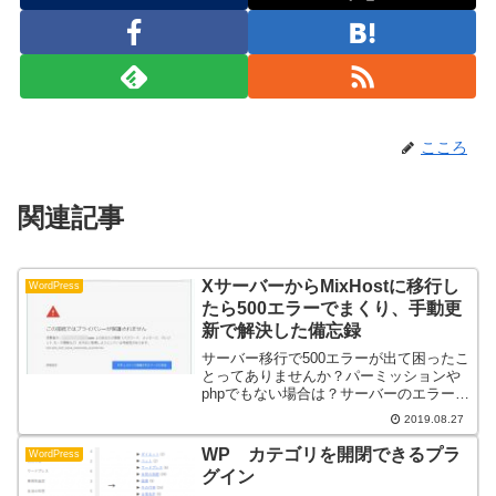
こころ
関連記事
XサーバーからMixHostに移行し
WordPress
たら500エラーでまくり、手動更
新で解決した備忘録
サーバー移行で500エラーが出て困ったこ
とってありませんか？パーミッションや
phpでもない場合は？サーバーのエラーロ
グをググってみましょう。解決策は必ず
2019.08.27
あります。wpを手動で更新したら、解決
しました。詳細は記事を参考にして下さ
WP カテゴリを開閉できるプラ
WordPress
い。
グイン