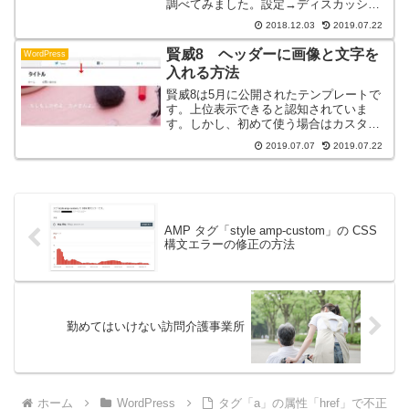
調べてみました。設定→ディスカッショ
ン→アバターが表示されるようになって
2018.12.03
2019.07.22
いますか？アバターを表示すれば、プロ
フィール画像もきちんと表示されます。
賢威8 ヘッダーに画像と文字を
WordPress
入れる方法
賢威8は5月に公開されたテンプレートで
す。上位表示できると認知されていま
す。しかし、初めて使う場合はカスタマ
イズが難しいです。賢威８でヘッダー画
2019.07.07
2019.07.22
像と文字を入れる方法を紹介します。ヘ
ッダー画像や文字を入れに悩んでいる人
は参考にしてください。
AMP タグ「style amp-custom」の CSS
構文エラーの修正の方法
勤めてはいけない訪問介護事業所
ホーム
WordPress
タグ「a」の属性「href」で不正