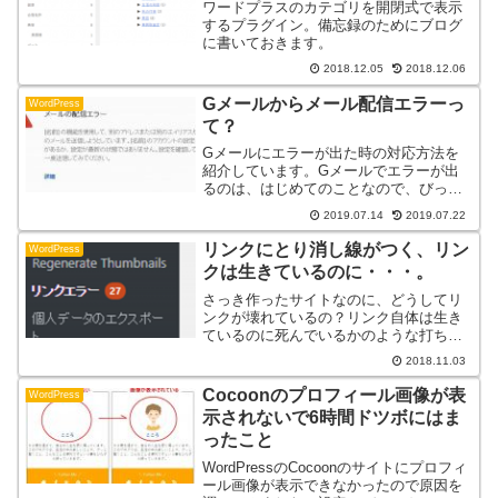
ワードプラスのカテゴリを開閉式で表示
するプラグイン。備忘録のためにブログ
に書いておきます。
2018.12.05
2018.12.06
Gメールからメール配信エラーっ
WordPress
て？
Gメールにエラーが出た時の対応方法を
紹介しています。Gメールでエラーが出
るのは、はじめてのことなので、びっく
りしてしまいました。使えないと本当に
2019.07.14
2019.07.22
不便ですね。きちんと対応して使えるよ
うにしましょうね。
リンクにとり消し線がつく、リン
WordPress
クは生きているのに・・・。
さっき作ったサイトなのに、どうしてリ
ンクが壊れているの？リンク自体は生き
ているのに死んでいるかのような打ち消
し線がついています。原因はプラグイン
2018.11.03
でした。設定を変更するだけで、生きて
いるリンクに打ち消し線がつくのを解決
Cocoonのプロフィール画像が表
WordPress
できます。
示されないで6時間ドツボにはま
ったこと
WordPressのCocoonのサイトにプロフィ
ール画像が表示できなかったので原因を