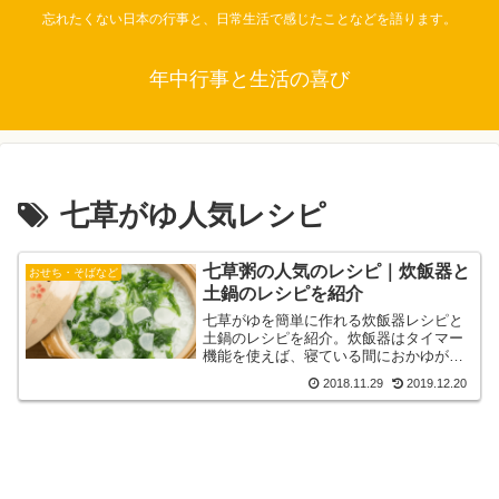
忘れたくない日本の行事と、日常生活で感じたことなどを語ります。
年中行事と生活の喜び
七草がゆ人気レシピ
七草粥の人気のレシピ｜炊飯器と
おせち・そばなど
土鍋のレシピを紹介
七草がゆを簡単に作れる炊飯器レシピと
土鍋のレシピを紹介。炊飯器はタイマー
機能を使えば、寝ている間におかゆが出
来上がります。お米から作るのでこんな
2018.11.29
2019.12.20
においしかったの？とぽっぺたが落ちる
ほどです。おかゆはダイエットにも最適
です。