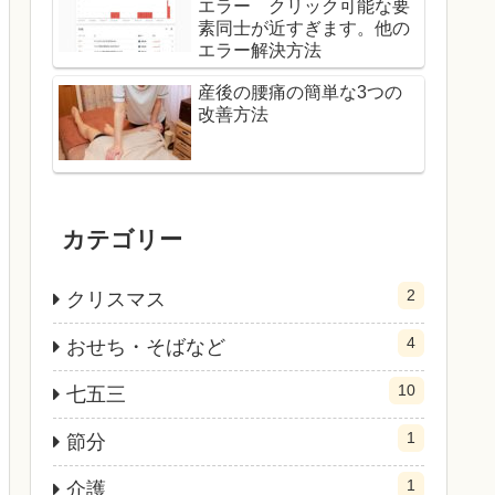
エラー クリック可能な要
素同士が近すぎます。他の
エラー解決方法
産後の腰痛の簡単な3つの
改善方法
カテゴリー
2
クリスマス
4
おせち・そばなど
10
七五三
1
節分
1
介護