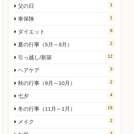
1
父の日
1
車保険
8
ダイエット
2
夏の行事（5月～9月）
12
引っ越し/新築
3
ヘアケア
2
秋の行事（9月～10月）
4
七夕
19
冬の行事（11月～1月）
2
メイク
3