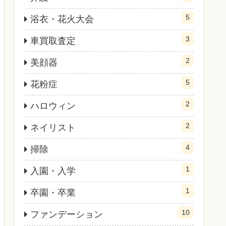
5
浴衣・花火大会
3
車買取査定
2
美顔器
5
花粉症
2
ハロウィン
2
ネイリスト
4
掃除
1
入園・入学
1
卒園・卒業
10
ファンデーション